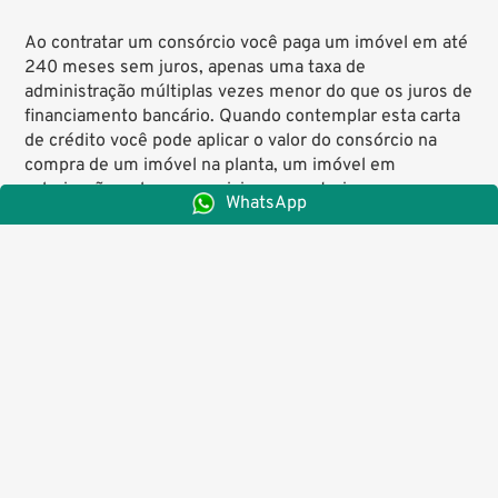
Ao contratar um consórcio você paga um imóvel em até
240 meses sem juros, apenas uma taxa de
administração múltiplas vezes menor do que os juros de
financiamento bancário. Quando contemplar esta carta
de crédito você pode aplicar o valor do consórcio na
compra de um imóvel na planta, um imóvel em
valorização, salas comerciais ou construir casas para
WhatsApp
venda.
Para maximizar os lucros, é interessante o local da
construção ou o local de compra do imóvel estar em
valorização, assim você poderá revender o imóvel já
valorizado e obter ainda mais lucro na operação.