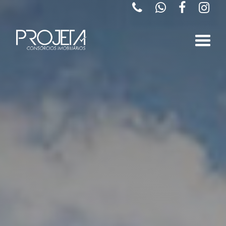



