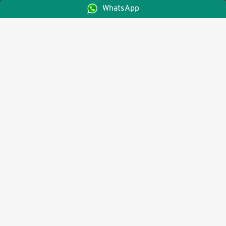
WhatsApp
Endereço:
Ed. Hom Lindóia, Avenida Assis Brasil, 3535, 11º andar,
salas 1117 e 1118, Jardim Lindóia - Porto Alegre, Rio
Grande do Sul, Brasil.
Contato: