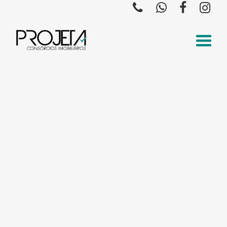



